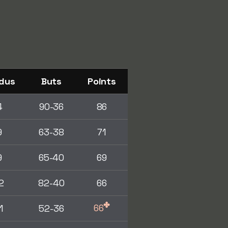
dus
Buts
Points
4
90-36
86
9
63-38
71
9
65-40
69
2
82-40
66
✤
66
1
52-36