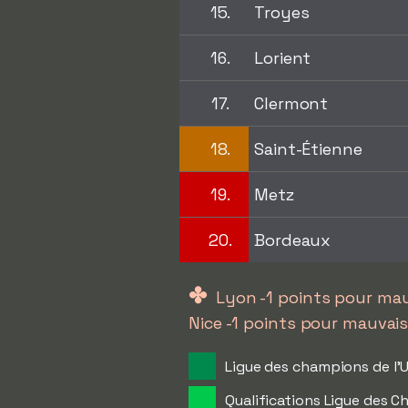
15.
Troyes
16.
Lorient
17.
Clermont
18.
Saint-Étienne
19.
Metz
20.
Bordeaux
✤
Lyon -1 points pour ma
Nice -1 points pour mauvai
Ligue des champions de l'
Qualifications Ligue des C