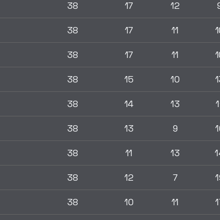
38
17
12
38
17
11
1
38
17
11
1
38
15
10
1
38
14
13
1
38
13
9
1
38
11
13
1
38
12
7
1
38
10
11
1