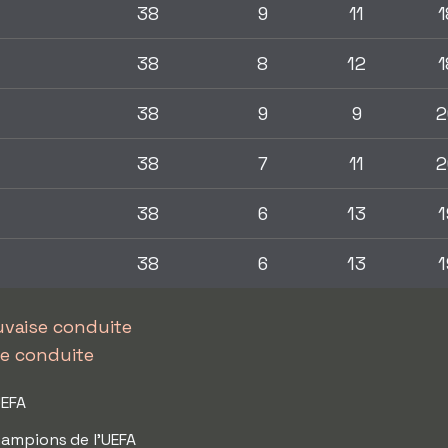
38
9
11
1
38
8
12
1
38
9
9
2
38
7
11
2
38
6
13
1
38
6
13
1
uvaise conduite
se conduite
UEFA
hampions de l'UEFA