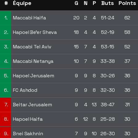
#
Équipe
G
N
P
Buts
Points
1.
Maccabi Haifa
20
2
4
51-24
62
2.
Hapoel Be'er Sheva
18
4
4
52-19
58
3.
Maccabi Tel Aviv
15
7
4
53-15
52
4.
Maccabi Netanya
10
7
9
33-38
37
5.
Hapoel Jerusalem
9
9
8
30-26
36
6.
FC Ashdod
9
9
8
32-30
36
7.
Beitar Jerusalem
9
4
13
38-47
31
8.
Hapoel Haifa
6
12
8
25-28
30
9.
Bnei Sakhnin
7
9
10
26-30
30