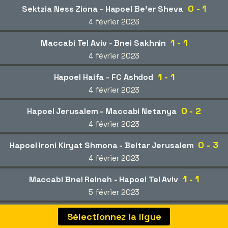
0 - 1
Sektzia Ness Ziona - Hapoel Be'er Sheva
4 février 2023
1 - 1
Maccabi Tel Aviv - Bnei Sakhnin
4 février 2023
1 - 1
Hapoel Haifa - FC Ashdod
4 février 2023
0 - 2
Hapoel Jerusalem - Maccabi Netanya
4 février 2023
0 - 3
Hapoel Ironi Kiryat Shmona - Beitar Jerusalem
4 février 2023
1 - 1
Maccabi Bnei Reineh - Hapoel Tel Aviv
5 février 2023
1 - 1
Hapoel Hadera - Maccabi Haifa
Sélectionnez la ligue
8 février 2023