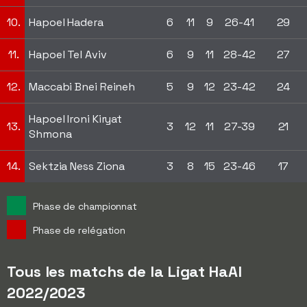
10.
Hapoel Hadera
6
11
9
26-41
29
11.
Hapoel Tel Aviv
6
9
11
28-42
27
12.
Maccabi Bnei Reineh
5
9
12
23-42
24
Hapoel Ironi Kiryat
13.
3
12
11
27-39
21
Shmona
14.
Sektzia Ness Ziona
3
8
15
23-46
17
Phase de championnat
Phase de relégation
Tous les matchs de la Ligat HaAl
2022/2023