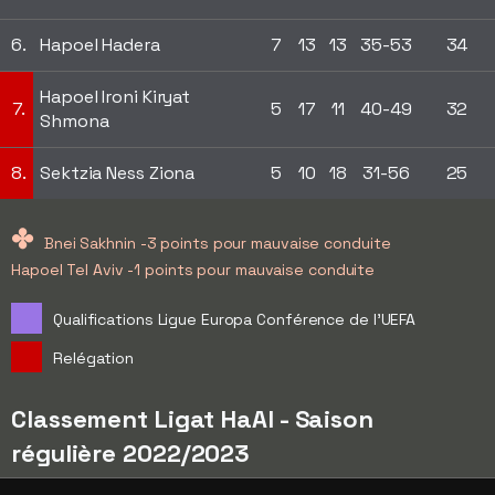
6.
Hapoel Hadera
7
13
13
35-53
34
Hapoel Ironi Kiryat
7.
5
17
11
40-49
32
Shmona
8.
Sektzia Ness Ziona
5
10
18
31-56
25
✤
Bnei Sakhnin -3 points pour mauvaise conduite
Hapoel Tel Aviv -1 points pour mauvaise conduite
Qualifications Ligue Europa Conférence de l'UEFA
Relégation
Classement Ligat HaAl - Saison
régulière 2022/2023