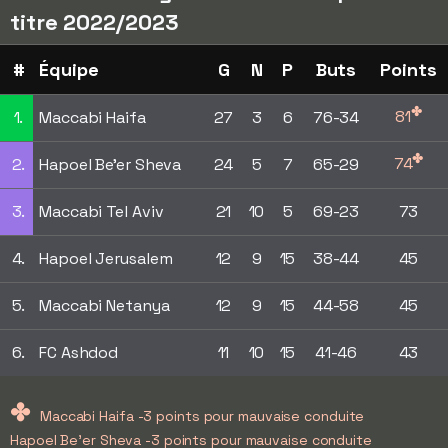
titre 2022/2023
#
Équipe
G
N
P
Buts
Points
✤
81
1.
Maccabi Haifa
27
3
6
76-34
✤
74
2.
Hapoel Be'er Sheva
24
5
7
65-29
3.
Maccabi Tel Aviv
21
10
5
69-23
73
4.
Hapoel Jerusalem
12
9
15
38-44
45
5.
Maccabi Netanya
12
9
15
44-58
45
6.
FC Ashdod
11
10
15
41-46
43
✤
Maccabi Haifa -3 points pour mauvaise conduite
Hapoel Be'er Sheva -3 points pour mauvaise conduite