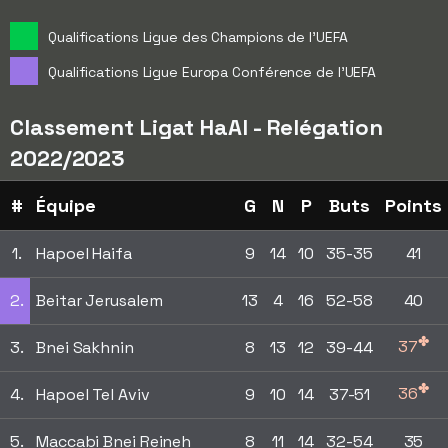
Qualifications Ligue des Champions de l'UEFA
Qualifications Ligue Europa Conférence de l'UEFA
Classement Ligat HaAl - Relégation
2022/2023
#
Équipe
G
N
P
Buts
Points
1.
Hapoel Haifa
9
14
10
35-35
41
2.
Beitar Jerusalem
13
4
16
52-58
40
✤
37
3.
Bnei Sakhnin
8
13
12
39-44
✤
36
4.
Hapoel Tel Aviv
9
10
14
37-51
5.
Maccabi Bnei Reineh
8
11
14
32-54
35