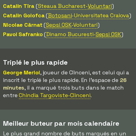
Catalin Tîra
(
Steaua Bucharest-
Voluntari
)
Catalin Golofca
(
Botosani
-Universitatea Craiova
)
Nicolae Cârnat
(
Sepsi OSK
-Voluntari
)
Pavol Safranko
(
Dinamo Bucuresti-
Sepsi OSK
)
Triplé le plus rapide
George Merloi
, joueur de Clinceni, est celui qui a
inscrit le triplé le plus rapide. En l'espace de
26
minutes
, il a marqué trois buts dans le match
entre
Chindia Targoviste-Clinceni
.
Meilleur buteur par mois calendaire
Le plus grand nombre de buts marqués en un