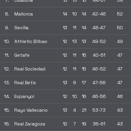
7.
Osasuna
13
15
10
44-61
54
8.
Mallorca
14
10
14
42-46
52
9.
Sevilla
13
11
14
48-47
50
10.
Athletic Bilbao
12
13
13
49-52
49
11.
Getafe
12
11
15
40-51
47
12.
Real Sociedad
12
11
15
46-52
47
13.
Real Betis
13
8
17
47-56
47
14.
Espanyol
12
10
16
46-56
46
15.
Rayo Vallecano
13
4
21
53-73
43
16.
Real Zaragoza
12
7
19
36-61
43