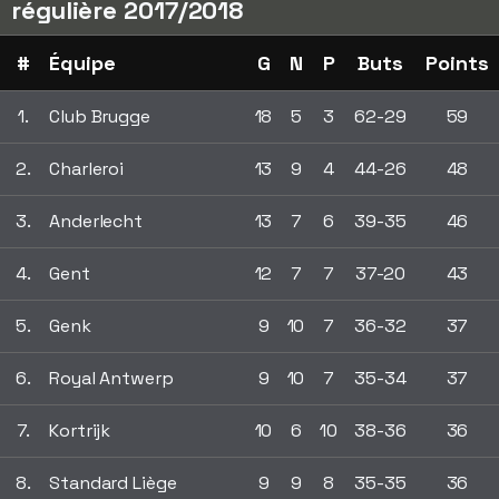
régulière 2017/2018
#
Équipe
G
N
P
Buts
Points
1.
Club Brugge
18
5
3
62-29
59
2.
Charleroi
13
9
4
44-26
48
3.
Anderlecht
13
7
6
39-35
46
4.
Gent
12
7
7
37-20
43
5.
Genk
9
10
7
36-32
37
6.
Royal Antwerp
9
10
7
35-34
37
7.
Kortrijk
10
6
10
38-36
36
8.
Standard Liège
9
9
8
35-35
36