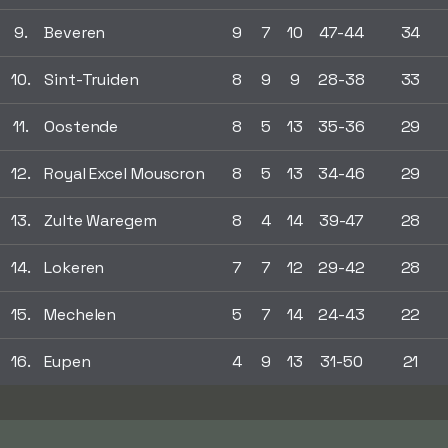
9.
Beveren
9
7
10
47-44
34
10.
Sint-Truiden
8
9
9
28-38
33
11.
Oostende
8
5
13
35-36
29
12.
Royal Excel Mouscron
8
5
13
34-46
29
13.
Zulte Waregem
8
4
14
39-47
28
14.
Lokeren
7
7
12
29-42
28
15.
Mechelen
5
7
14
24-43
22
16.
Eupen
4
9
13
31-50
21