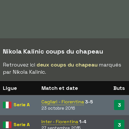
Nikola Kalinic coups du chapeau
Retrouvez ici
deux coups du chapeau
marqués
par Nikola Kalinic.
Ligue
Match et date
Buts
Cagliari - Fiorentina
3-5
Serie A
3
23 octobre 2016
Inter - Fiorentina
1-4
Serie A
3
27 septembre 2015