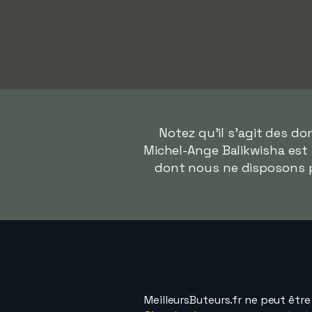
Notez qu'il s'agit des d
Michel-Ange Balikwisha est 
dont nous ne disposons p
MeilleursButeurs.fr ne peut êtr