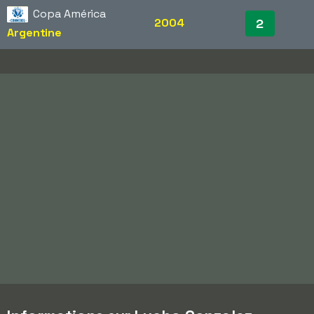
Copa América
2004
2
Argentine