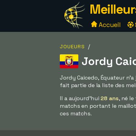
Meilleur
Accueil
/
JOUEURS
Jordy Cai
Jordy Caicedo, Équateur n'a 
fait partie de la liste des m
Il a aujourd'hui
28 ans
, né l
matchs en portant le maillo
ces matchs.