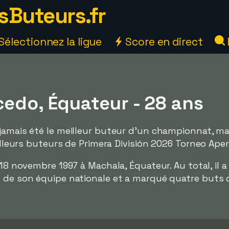
sButeurs.fr
Sélectionnez la ligue
Score en direct
cedo, Équateur - 28 ans
jamais été le meilleur buteur d'un championnat, mais
eilleurs buteurs de Primera División 2026 Torneo Aper
e 18 novembre 1997 à Machala, Équateur. Au total, il a
t de son équipe nationale et a marqué quatre buts