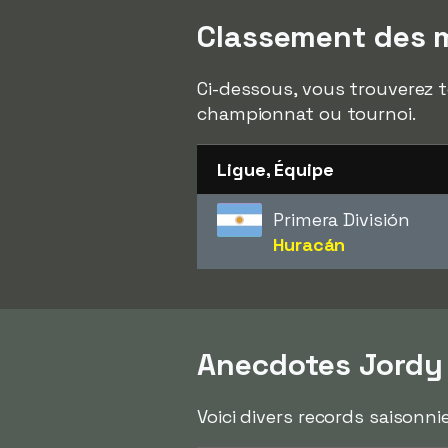
Classement des m
Ci-dessous, vous trouverez t
championnat ou tournoi.
Ligue, Équipe
Primera División
Huracán
Anecdotes Jordy
Voici divers records saisonni