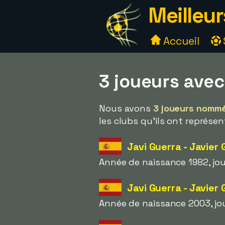
Meilleur
Accueil
3 joueurs avec
Nous avons
3 joueurs nommé
les clubs qu'ils ont représe
Javi Guerra - Javier
Année de naissance 1982, jo
Javi Guerra - Javier
Année de naissance 2003, jo