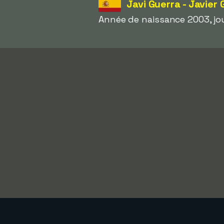
Javi Guerra - Javier
Année de naissance 2003, jo