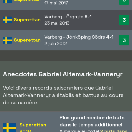
17 mai 2017
Varberg - Örgryte
5-1
Superettan
3
23 mai 2013
Varberg - Jönköping Södra
4-1
Superettan
3
2 juin 2012
Anecdotes Gabriel Altemark-Vanneryr
Voici divers records saisonniers que Gabriel
Altemark-Vanneryr a établis et battus au cours
de sa carrière.
Plus grand nombre de buts
dans le temps additionnel
Superettan
2018
A marqué au total
2 buts dans