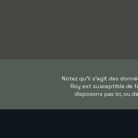
Notez qu'il s'agit des donn
Roy est susceptible de fa
disposons pas ici, ou 