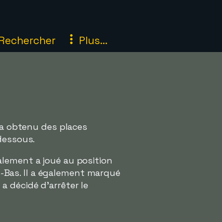
Rechercher
Plus...
s a obtenu des places
dessous.
alement a joué au position
s-Bas. Il a également marqué
 décidé d'arrêter le