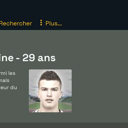
Rechercher
Plus...
ne - 29 ans
mi les
mais
teur du