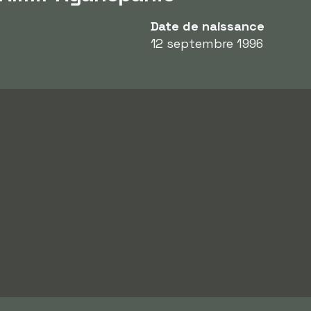
Date de naissance
12 septembre 1996