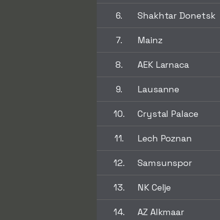
6.
Shakhtar Donetsk
7.
Mainz
8.
AEK Larnaca
9.
Lausanne
10.
Crystal Palace
11.
Lech Poznan
12.
Samsunspor
13.
NK Celje
14.
AZ Alkmaar