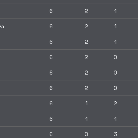
6
2
1
va
6
2
1
6
2
1
6
2
0
6
2
0
6
2
0
6
1
2
6
1
1
6
0
3