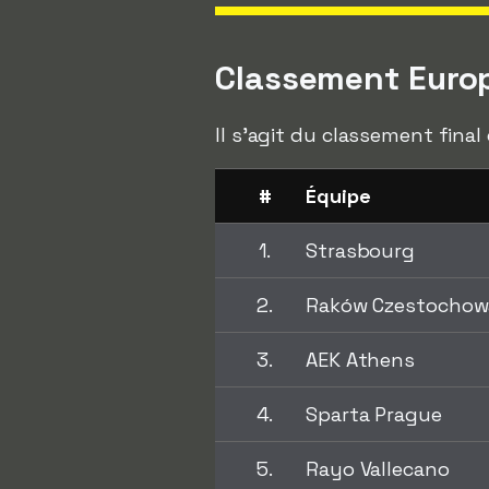
Classement Euro
Il s'agit du classement fina
#
Équipe
1.
Strasbourg
2.
Raków Czestochow
3.
AEK Athens
4.
Sparta Prague
5.
Rayo Vallecano