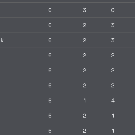
6
3
0
6
2
3
ok
6
2
3
6
2
2
6
2
2
6
2
2
6
1
4
6
2
1
6
2
1