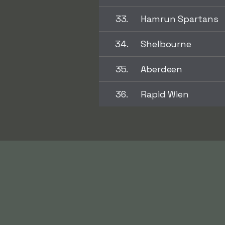
33.
Hamrun Spartans
34.
Shelbourne
35.
Aberdeen
36.
Rapid Wien