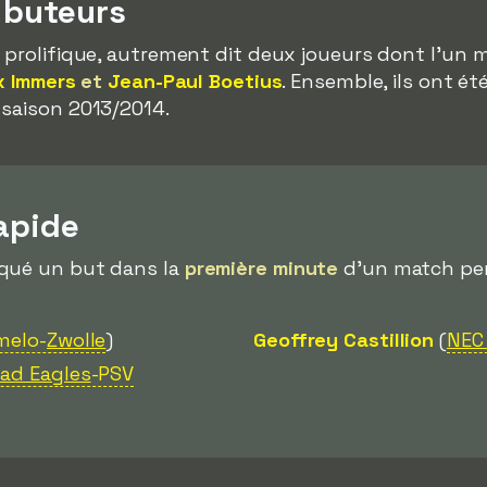
 buteurs
 prolifique, autrement dit deux joueurs dont l'un ma
x Immers
et
Jean-Paul Boetius
. Ensemble, ils ont é
 saison 2013/2014.
rapide
rqué un but dans la
première minute
d'un match pen
melo-
Zwolle
)
Geoffrey Castillion
(
NEC
ad Eagles
-PSV