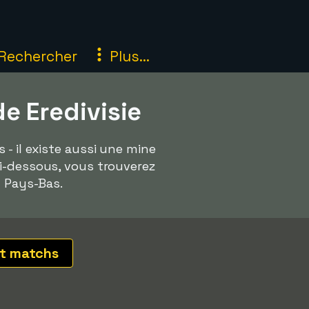
Rechercher
Plus...
e Eredivisie
- il existe aussi une mine
Ci-dessous, vous trouverez
n Pays-Bas.
t matchs