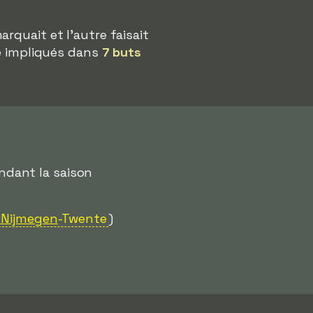
rquait et l'autre faisait
té impliqués dans
7 buts
dant la saison
 Nijmegen
-Twente
)