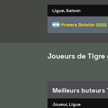
Ligue, Saison
Primera División
2022
Joueurs de Tigre 
Meilleurs buteurs 
Joueur, Ligue