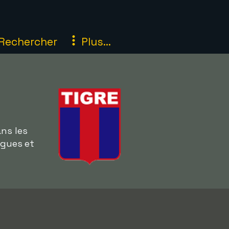
Rechercher
Plus...
ns les
igues et