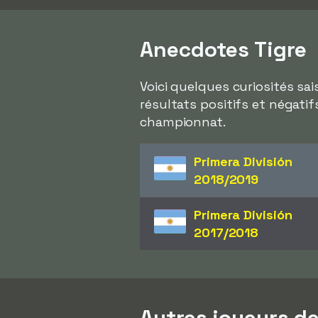
Anecdotes Tigre
Voici quelques curiosités sa
résultats positifs et négatif
championnat.
Primera División
2018/2019
Primera División
2017/2018
Autres joueurs de