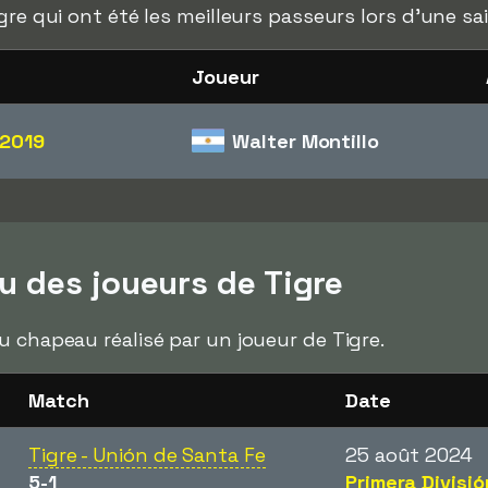
gre qui ont été les meilleurs passeurs lors d'une sa
Joueur
/2019
Walter Montillo
 des joueurs de Tigre
u chapeau réalisé par un joueur de Tigre.
Match
Date
Tigre - Unión de Santa Fe
25 août 2024
5-1
Primera Divisió