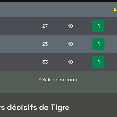
A
1
27
10
1
25
10
1
33
10
*
Saison en cours
s décisifs de Tigre