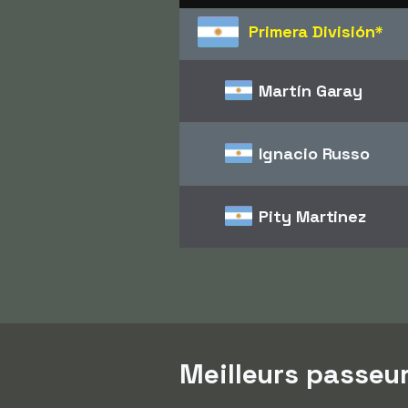
Primera División
*
Martín Garay
Ignacio Russo
Pity Martinez
Meilleurs passeur