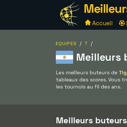
Meilleur
Accueil
/
/
EQUIPES
T
Meilleurs 
Les meilleurs buteurs de
Tig
tableaux des scores. Vous tr
les tournois au fil des ans.
Meilleurs buteurs