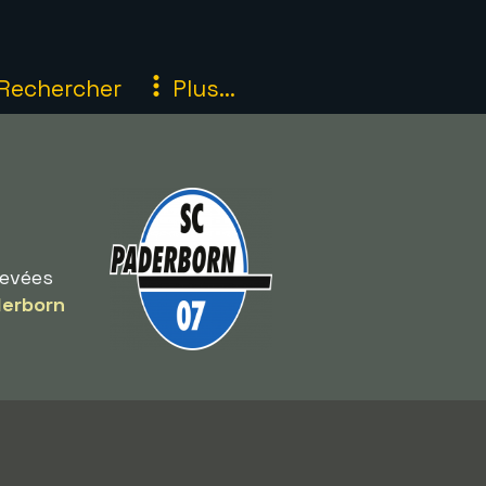
Rechercher
Plus...
levées
erborn