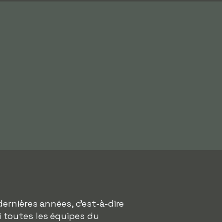
ernières années, c'est-à-dire
mi toutes les équipes du