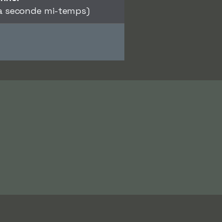
la seconde mi-temps)