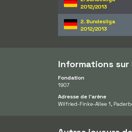
2012/2013
2. Bundesliga
2012/2013
Informations sur
Fondation
1907
Adresse de l'arène
Wilfried-Finke-Allee 1, Pader