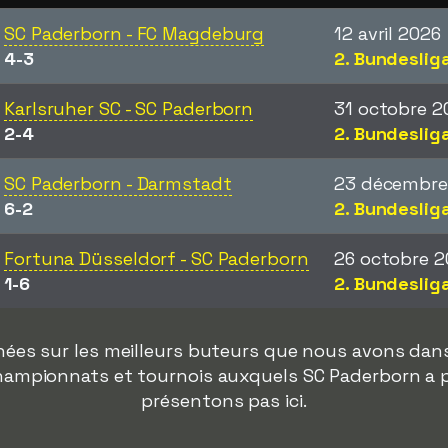
SC Paderborn - FC Magdeburg
12 avril 2026
4-3
2. Bundeslig
Karlsruher SC - SC Paderborn
31 octobre 2
2-4
2. Bundeslig
SC Paderborn - Darmstadt
23 décembre
6-2
2. Bundeslig
Fortuna Düsseldorf - SC Paderborn
26 octobre 2
1-6
2. Bundeslig
nnées sur les meilleurs buteurs que nous avons dans
championnats et tournois auxquels SC Paderborn a p
présentons pas ici.