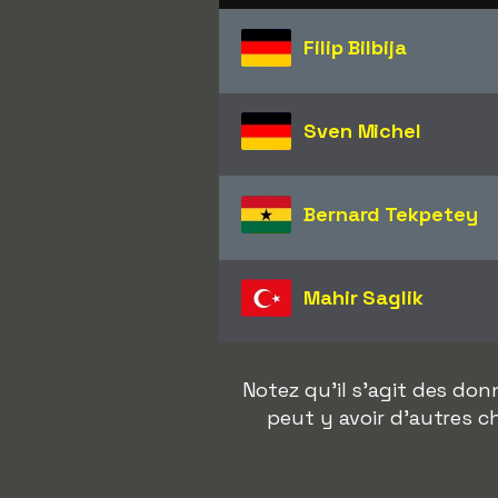
Filip Bilbija
Sven Michel
Bernard Tekpetey
Mahir Saglik
Notez qu'il s'agit des do
peut y avoir d'autres 