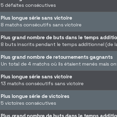
5 défaites consécutives
Plus longue série sans victoire
8 matchs consécutifs sans victoire
Plus grand nombre de buts dans le temps additi
8 buts inscrits pendant le temps additionnel (de 
Plus grand nombre de retournements gagnants
Un total de 4 matchs où ils étaient menés mais o
Plus longue série sans victoire
13 matchs consécutifs sans victoire
Plus longue série de victoires
5 victoires consécutives
Plus grand nombre de buts dans le temps additi