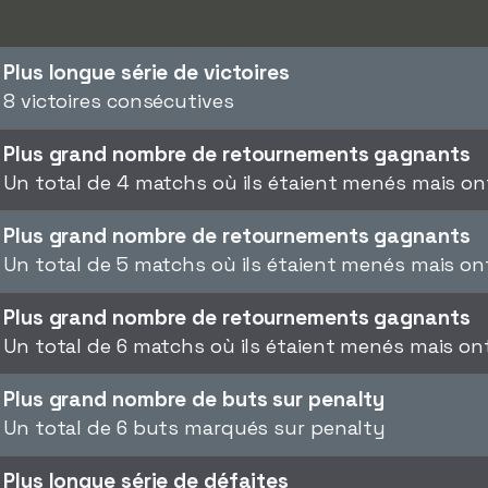
Plus longue série de victoires
8 victoires consécutives
Plus grand nombre de retournements gagnants
Un total de 4 matchs où ils étaient menés mais o
Plus grand nombre de retournements gagnants
Un total de 5 matchs où ils étaient menés mais o
Plus grand nombre de retournements gagnants
Un total de 6 matchs où ils étaient menés mais o
Plus grand nombre de buts sur penalty
Un total de 6 buts marqués sur penalty
Plus longue série de défaites