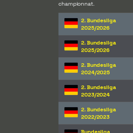
championnat.
2. Bundesliga
2025/2026
2. Bundesliga
2025/2026
2. Bundesliga
2024/2025
2. Bundesliga
2023/2024
2. Bundesliga
2022/2023
Bundesliga