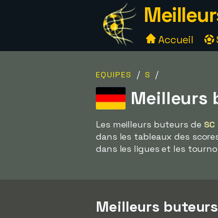
Meilleur
Accueil
/
/
EQUIPES
S
Meilleurs
Les meilleurs buteurs de
SC
dans les tableaux des scores
dans les ligues et les tournoi
Meilleurs buteur