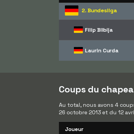
2. Bundesliga
Filip Bilbija
Laurin Curda
Coups du chapeau
Au total, nous avons 4 coup
26 octobre 2013 et du 12 avri
Joueur