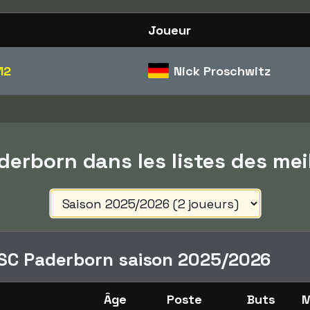
Joueur
12
Nick Proschwitz
erborn dans les listes des mei
 SC Paderborn saison 2025/2026
Âge
Poste
Buts
M