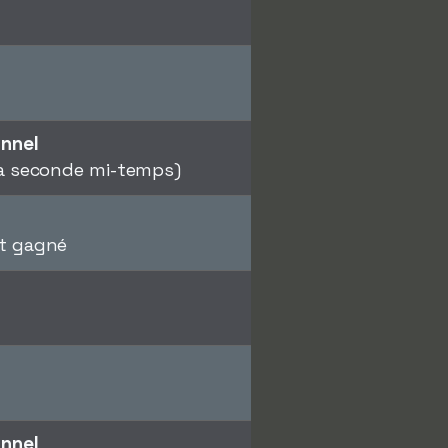
onnel
la seconde mi-temps)
nt gagné
onnel