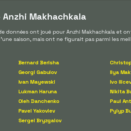
e Anzhi Makhachkala
e données ont joué pour Anzhi Makhachkala et ont f
une saison, mais ont ne figurait pas parmi les meill
Bernard Berisha
Christo
Georgi Gabulov
Ilya Ma
Ivan Mayewski
Ivo Ilice
Lukman Haruna
Nikita B
Oleh Danchenko
Paul An
Pavel Yakovlev
Pylyp B
Sergei Bryzgalov