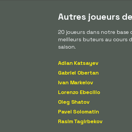
Autres joueurs d
20 joueurs dans notre base d
meilleurs buteurs au cours d'
saison.
Adlan Katsayev
Gabriel Obertan
Ivan Markelov
Lorenzo Ebecilio
Oleg Shatov
Pavel Solomatin
Rasim Tagirbekov