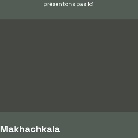
présentons pas ici.
 Makhachkala