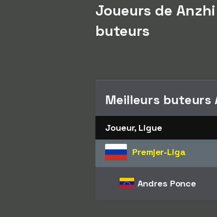
Joueurs de Anzhi
buteurs
Meilleurs buteurs
Joueur, Ligue
Premjer-Liga
Andres Ponce