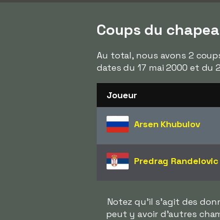
Coups du chapea
Au total, nous avons 2 coup
dates du 17 mai 2000 et du 27
Joueur
Arsen Khubulov
Predrag Randelovic
Notez qu'il s'agit des do
peut y avoir d'autres cha