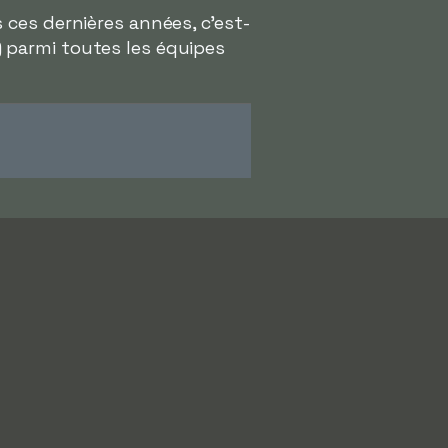
ces dernières années, c'est-
s) parmi toutes les équipes