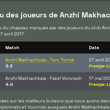
u des joueurs de Anzhi Makhac
s du chapeau marqués par des joueurs du club Anz
 avril 2017.
Match
Date
Anzhi Makhachkala - Tom Tomsk
27 avril 2
3-3
Premjer-L
Anzhi Makhachkala - Fakel Voronezh
17 mai 20
4-0
Premjer-L
nnées sur les meilleurs buteurs que nous avons dans
mpionnats et tournois auxquels Anzhi Makhachkala 