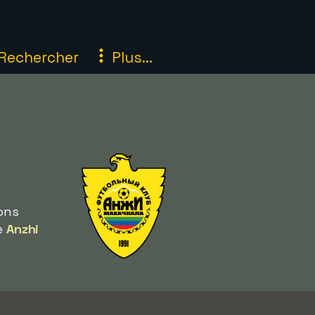
Rechercher
Plus...
ons
de
Anzhi