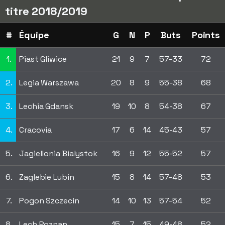
titre 2018/2019
#
Équipe
G
N
P
Buts
Points
1.
Piast Gliwice
21
9
7
57-33
72
2.
Legia Warszawa
20
8
9
55-38
68
3.
Lechia Gdansk
19
10
8
54-38
67
4.
Cracovia
17
6
14
45-43
57
5.
Jagiellonia Bialystok
16
9
12
55-52
57
6.
Zaglebie Lubin
15
8
14
57-48
53
7.
Pogon Szczecin
14
10
13
57-54
52
8.
Lech Poznan
15
7
15
49-48
52