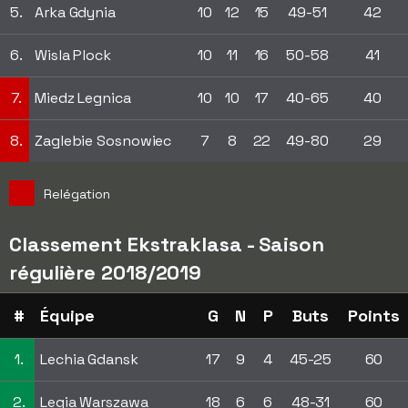
5.
Arka Gdynia
10
12
15
49-51
42
6.
Wisla Plock
10
11
16
50-58
41
7.
Miedz Legnica
10
10
17
40-65
40
8.
Zaglebie Sosnowiec
7
8
22
49-80
29
Relégation
Classement Ekstraklasa - Saison
régulière 2018/2019
#
Équipe
G
N
P
Buts
Points
1.
Lechia Gdansk
17
9
4
45-25
60
2.
Legia Warszawa
18
6
6
48-31
60