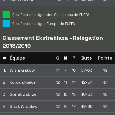
Qualifications Ligue des Champions de l'UEFA
Qualifications Ligue Europa de l'UEFA
Classement Ekstraklasa - Relégation
2018/2019
#
Équipe
G
N
P
Buts
Points
1.
Wisla Kraków
14
7
16
67-63
49
2.
Korona Kielce
12
11
14
42-54
47
3.
Gornik Zabrze
12
10
15
48-53
46
4.
Slask Wroclaw
12
8
17
49-45
44