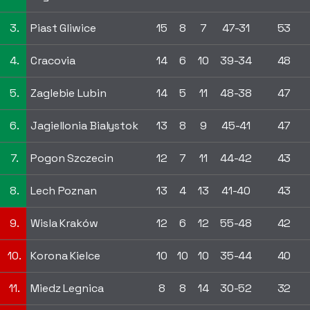
3.
Piast Gliwice
15
8
7
47-31
53
4.
Cracovia
14
6
10
39-34
48
5.
Zaglebie Lubin
14
5
11
48-38
47
6.
Jagiellonia Bialystok
13
8
9
45-41
47
7.
Pogon Szczecin
12
7
11
44-42
43
8.
Lech Poznan
13
4
13
41-40
43
9.
Wisla Kraków
12
6
12
55-48
42
10.
Korona Kielce
10
10
10
35-44
40
11.
Miedz Legnica
8
8
14
30-52
32