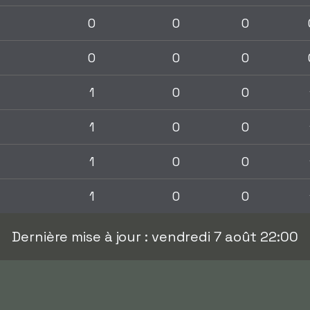
0
0
0
0
0
0
1
0
0
1
0
0
1
0
0
1
0
0
Dernière mise à jour : vendredi 7 août 22:00