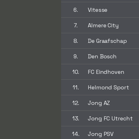
6.
Vitesse
7.
Almere City
8.
De Graafschap
9.
Den Bosch
10.
FC Eindhoven
11.
Helmond Sport
12.
Jong AZ
13.
Jong FC Utrecht
14.
Jong PSV