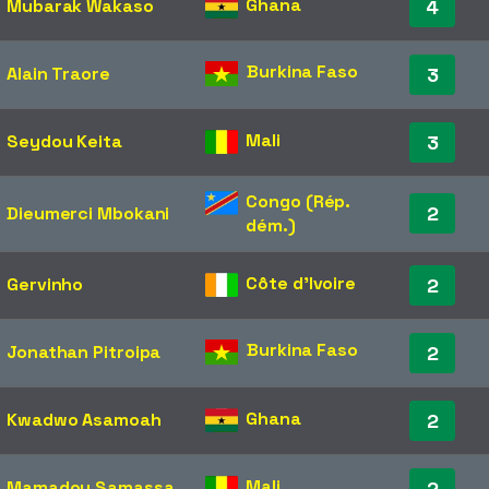
Ghana
Mubarak Wakaso
4
Burkina Faso
Alain Traore
3
Mali
Seydou Keita
3
Congo (Rép.
2
Dieumerci Mbokani
dém.)
Côte d'Ivoire
Gervinho
2
Burkina Faso
Jonathan Pitroipa
2
Ghana
Kwadwo Asamoah
2
Mali
Mamadou Samassa
2