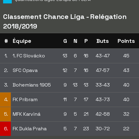
Classement Chance Liga - Relégation
2018/2019
#
Équipe
G
N
P
Buts
Points
1.
1. FC Slovácko
13
6
16
43-47
45
2.
SFC Opava
12
7
16
47-57
43
3.
Bohemians 1905
9
13
13
33-43
40
4.
FK Príbram
11
7
17
43-73
40
5.
MFK Karviná
9
5
21
42-58
32
6.
FK Dukla Praha
5
7
23
30-72
22