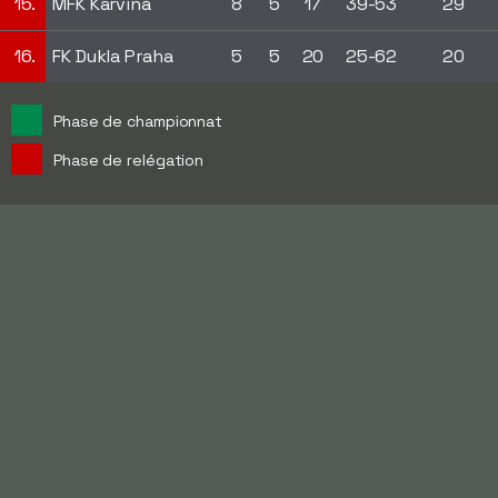
15.
MFK Karviná
8
5
17
39-53
29
16.
FK Dukla Praha
5
5
20
25-62
20
Phase de championnat
Phase de relégation