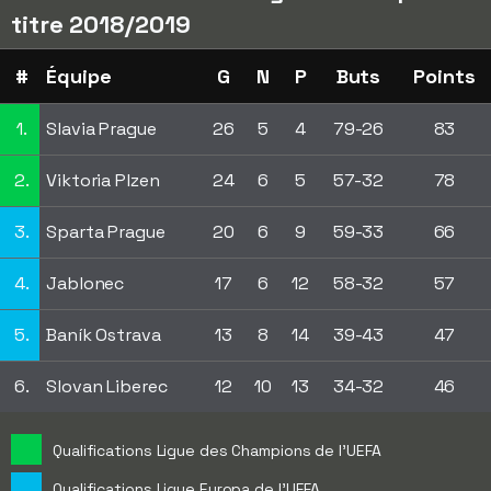
titre 2018/2019
#
Équipe
G
N
P
Buts
Points
1.
Slavia Prague
26
5
4
79-26
83
2.
Viktoria Plzen
24
6
5
57-32
78
3.
Sparta Prague
20
6
9
59-33
66
4.
Jablonec
17
6
12
58-32
57
5.
Baník Ostrava
13
8
14
39-43
47
6.
Slovan Liberec
12
10
13
34-32
46
Qualifications Ligue des Champions de l'UEFA
Qualifications Ligue Europa de l'UEFA