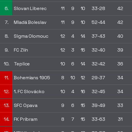
6.
Slovan Liberec
11
9
10
33-28
42
7.
Mladá Boleslav
11
9
10
52-44
42
8.
Sigma Olomouc
12
4
14
37-43
40
9.
FC Zlín
12
3
15
32-40
39
10.
Teplice
10
6
14
32-42
36
11.
Bohemians 1905
8
10
12
29-37
34
12.
1. FC Slovácko
10
4
16
32-45
34
13.
SFC Opava
9
6
15
39-49
33
14.
FK Príbram
8
7
15
33-63
31