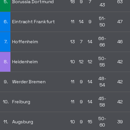
5.
Borussia Dortmund
18
9
7
63
43
51-
6.
Eintracht Frankfurt
11
14
9
47
50
66-
7.
Hoffenheim
13
7
14
46
66
50-
8.
Heidenheim
10
12
12
42
55
48-
9.
Werder Bremen
11
9
14
42
54
45-
10.
Freiburg
11
9
14
42
58
50-
11.
Augsburg
10
9
15
39
60