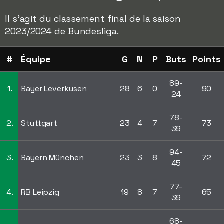
Il s'agit du classement final de la saison
2023/2024 de Bundesliga.
#
Équipe
G
N
P
Buts
Points
89-
1.
Bayer Leverkusen
28
6
0
90
24
78-
2.
Stuttgart
23
4
7
73
39
94-
3.
Bayern München
23
3
8
72
45
77-
4.
RB Leipzig
19
8
7
65
39
68-