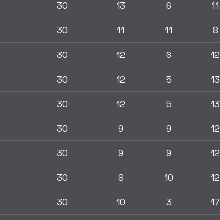
30
13
6
11
30
11
11
8
30
12
6
12
30
12
5
13
30
12
5
13
30
9
9
12
30
9
9
12
30
8
10
12
30
10
3
17