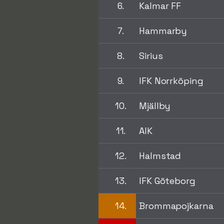
6.
Kalmar FF
7.
Hammarby
8.
Sirius
9.
IFK Norrköping
10.
Mjällby
11.
AIK
12.
Halmstad
13.
IFK Göteborg
14.
Brommapojkarna