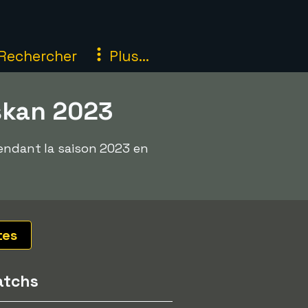
Rechercher
Plus...
skan 2023
pendant la saison 2023 en
tes
tchs