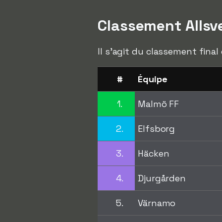
Classement Alls
Il s'agit du classement final
#
Équipe
1.
Malmö FF
2.
Elfsborg
3.
Häcken
4.
Djurgården
5.
Värnamo