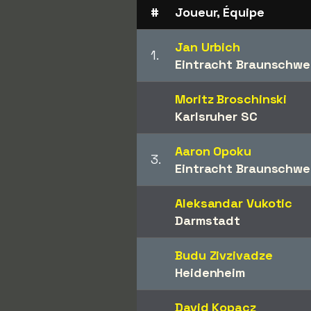
#
Joueur, Équipe
Jan Urbich
1.
Eintracht Braunschwe
Moritz Broschinski
Karlsruher SC
Aaron Opoku
3.
Eintracht Braunschwe
Aleksandar Vukotic
Darmstadt
Budu Zivzivadze
Heidenheim
David Kopacz