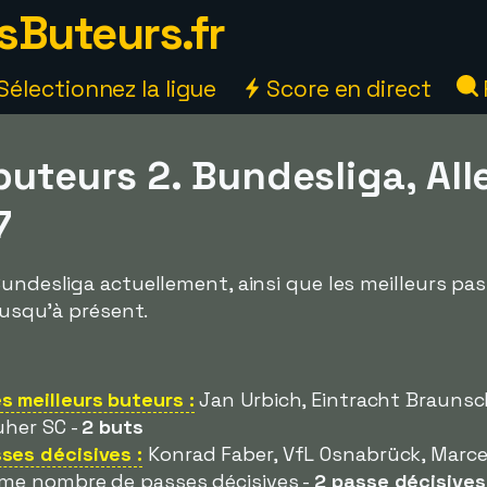
sButeurs.fr
Sélectionnez la ligue
Score en direct
 buteurs 2. Bundesliga, A
7
Bundesliga actuellement, ainsi que les meilleurs pa
 jusqu'à présent.
 meilleurs buteurs :
Jan Urbich, Eintracht Braunsc
uher SC -
2 buts
ses décisives :
Konrad Faber, VfL Osnabrück, Marce
ême nombre de passes décisives -
2 passe décisives