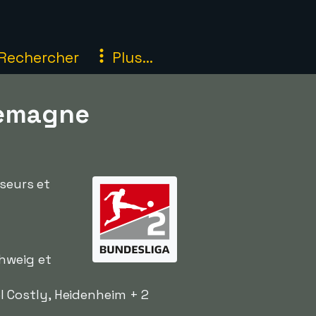
Rechercher
Plus...
llemagne
sseurs et
hweig et
l Costly, Heidenheim + 2