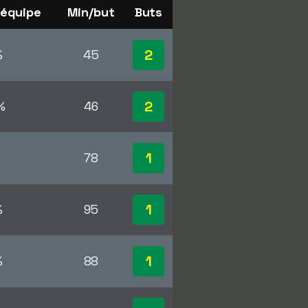
'équipe
Min/but
Buts
2
%
45
2
%
46
1
%
78
1
%
95
1
%
88