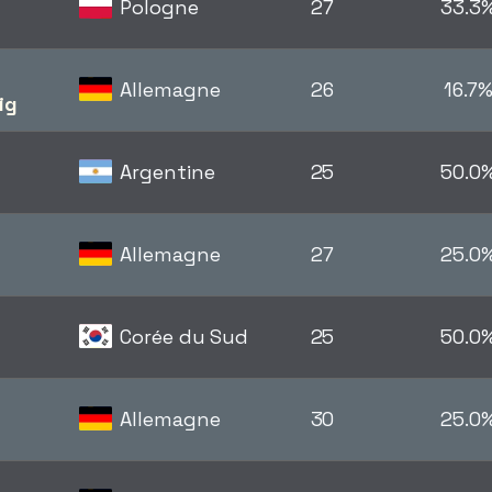
Pologne
27
33.3
Allemagne
26
16.7
ig
Argentine
25
50.0
Allemagne
27
25.0
Corée du Sud
25
50.0
Allemagne
30
25.0