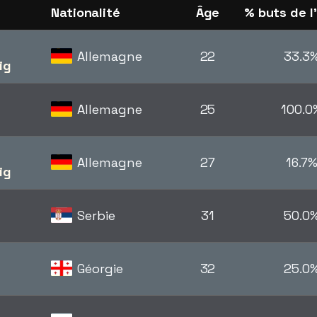
Nationalité
Âge
% buts de l
Allemagne
22
33.3
ig
Allemagne
25
100.0
Allemagne
27
16.7
ig
Serbie
31
50.0
Géorgie
32
25.0