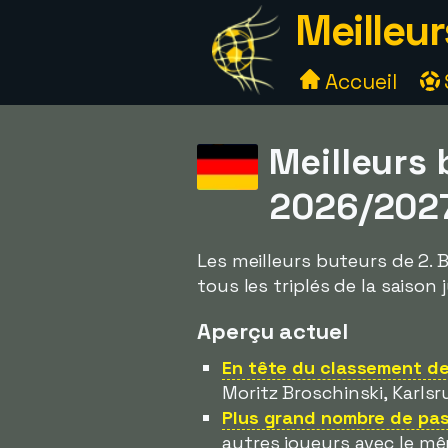
Meilleur
Accueil
Meilleurs
2026/202
Les meilleurs buteurs de 2. 
tous les triplés de la saison
Aperçu actuel
En tête du classement des
Moritz Broschinski, Karlsr
Plus grand nombre de pas
autres joueurs avec le m