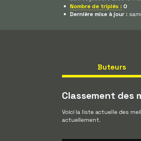
Nombre de triplés :
0
Dernière mise à jour :
same
Buteurs
Classement des m
Voici la liste actuelle des m
actuellement.