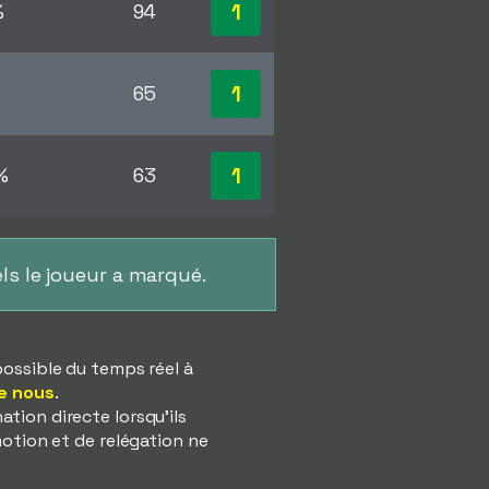
1
%
94
1
%
65
1
%
63
ls le joueur a marqué.
possible du temps réel à
e nous
.
tion directe lorsqu'ils
motion et de relégation ne