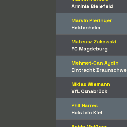
Arminia Bielefeld
Marvin Pieringer
Heidenheim
Mateusz Zukowski
FC Magdeburg
Mehmet-Can Aydin
Eintracht Braunschwe
Niklas Wiemann
VfL Osnabrück
Phil Harres
Holstein Kiel
Robin Meißner