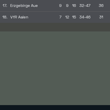
17.
Erzgebirge Aue
9
9
16
32-47
36
18.
VfR Aalen
7
12
15
34-46
31