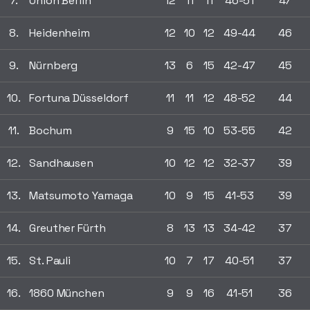
7.
Union Berlin
12
11
11
46-51
47
8.
Heidenheim
12
10
12
49-44
46
9.
Nürnberg
13
6
15
42-47
45
10.
Fortuna Düsseldorf
11
11
12
48-52
44
11.
Bochum
9
15
10
53-55
42
12.
Sandhausen
10
12
12
32-37
39
13.
Matsumoto Yamaga
10
9
15
41-53
39
14.
Greuther Fürth
8
13
13
34-42
37
15.
St. Pauli
10
7
17
40-51
37
16.
1860 München
9
9
16
41-51
36