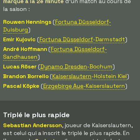
marqué à la 2e minute
d'un match au cours de
la saison :
Rouwen Hennings
(
Fortuna Düsseldorf
-
Duisburg
)
Emir Kujovic
(
Fortuna Düsseldorf
-Darmstadt
)
André Hoffmann
(
Fortuna Düsseldorf
-
Sandhausen
)
Lucas Röser
(
Dynamo Dresden
-Bochum
)
Brandon Borrello
(
Kaiserslautern
-Holstein Kiel
)
Pascal Köpke
(
Erzgebirge Aue
-Kaiserslautern
)
Triplé le plus rapide
Sebastian Andersson
, joueur de Kaiserslautern,
est celui qui a inscrit le triplé le plus rapide. En