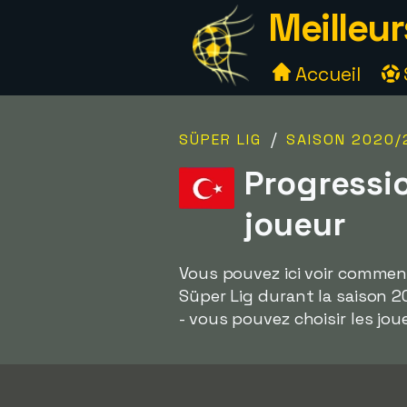
Meilleur
Accueil
/
SÜPER LIG
SAISON 2020/
Progressi
joueur
Vous pouvez ici voir comment
Süper Lig durant la saison 
- vous pouvez choisir les jo