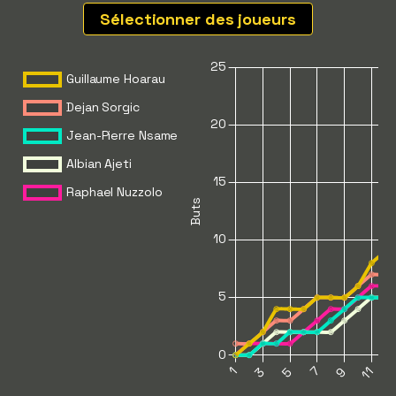
Sélectionner des joueurs