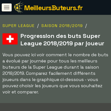
MeilleursButeurs.fr
/
/
SUPER LEAGUE
SAISON 2018/2019
Progression des buts Super
League 2018/2019 par joueur
Vous pouvez ici voir comment le nombre de buts
a évolué par journée pour tous les meilleurs
buteurs de la Super League durant la saison
2018/2019. Comparez facilement différents
joueurs dans le graphique ci-dessous - vous
pouvez choisir les joueurs que vous souhaitez
voir et comparer.