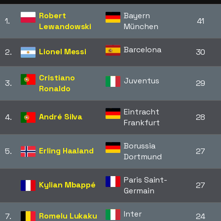
Robert
Bayern
1.
41
Lewandowski
München
Barcelona
Lionel Messi
2.
30
Cristiano
Juventus
3.
29
Ronaldo
Eintracht
André Silva
4.
28
Frankfurt
Borussia
Erling Haaland
5.
27
Dortmund
Paris Saint-
Kylian Mbappé
27
Germain
Inter
Romelu Lukaku
7.
24