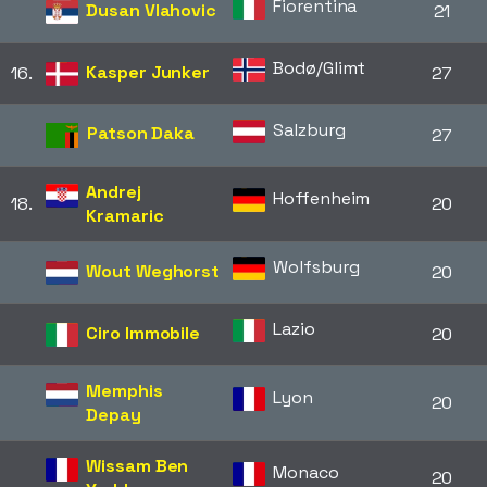
Fiorentina
Dusan Vlahovic
21
Bodø/Glimt
Kasper Junker
16.
27
Salzburg
Patson Daka
27
Andrej
Hoffenheim
18.
20
Kramaric
Wolfsburg
Wout Weghorst
20
Lazio
Ciro Immobile
20
Memphis
Lyon
20
Depay
Wissam Ben
Monaco
20