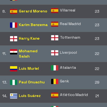
Villarreal
Gerard Moreno
8.
23
Real Madrid
Karim Benzema
23
Tottenham
Harry Kane
23
Mohamed
Liverpool
11.
22
Salah
Atalanta
Luis Muriel
22
Genk
Paul Onuachu
13.
29
Atlético Madrid
Luis Suárez
14.
21