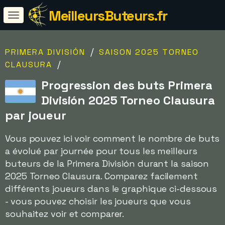
MeilleursButeurs.fr
/
PRIMERA DIVISIÓN
SAISON 2025 TORNEO
/
CLAUSURA
Progression des buts Primera
División 2025 Torneo Clausura
par joueur
Vous pouvez ici voir comment le nombre de buts
a évolué par journée pour tous les meilleurs
buteurs de la Primera División durant la saison
2025 Torneo Clausura. Comparez facilement
différents joueurs dans le graphique ci-dessous
- vous pouvez choisir les joueurs que vous
souhaitez voir et comparer.