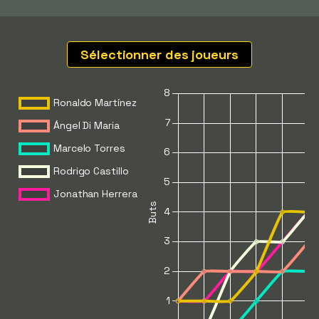
Sélectionner des joueurs