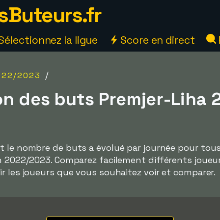
sButeurs.fr
Sélectionnez la ligue
Score en direct
/
022/2023
on des buts Premjer-Liha
 le nombre de buts a évolué par journée pour tous 
n 2022/2023. Comparez facilement différents joueur
r les joueurs que vous souhaitez voir et comparer.