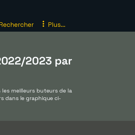
Rechercher
Plus...
 2022/2023 par
les meilleurs buteurs de la
s dans le graphique ci-