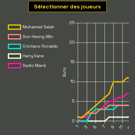
Sélectionner des joueurs