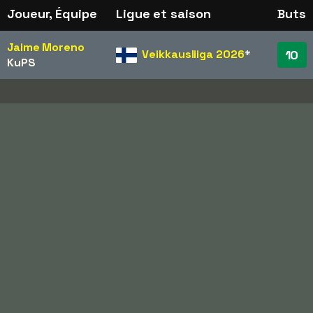
Joueur, Équipe
Ligue et saison
Buts
Jaime Moreno
Veikkausliiga 2026
*
10
KuPS