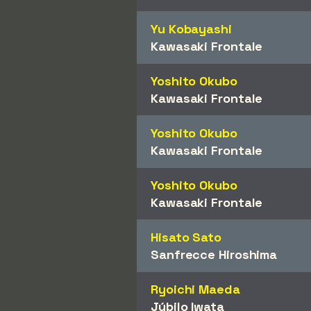
Yu Kobayashi
Kawasaki Frontale
Yoshito Okubo
Kawasaki Frontale
Yoshito Okubo
Kawasaki Frontale
Yoshito Okubo
Kawasaki Frontale
Hisato Sato
Sanfrecce Hiroshima
Ryoichi Maeda
Júbilo Iwata