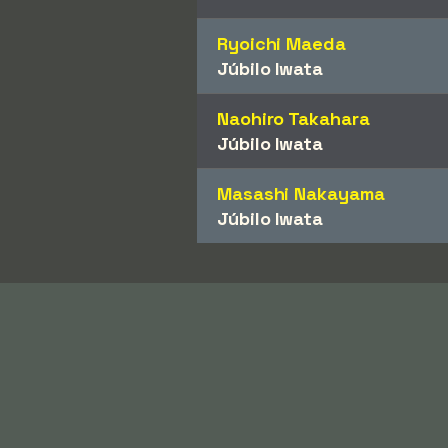
Ryoichi Maeda
Júbilo Iwata
Naohiro Takahara
Júbilo Iwata
Masashi Nakayama
Júbilo Iwata