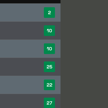
2
10
10
25
22
27