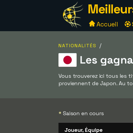
Meilleur
Accueil
/
NATIONALITÉS
Les gagna
Vous trouverez ici tous les 
proviennent de Japon. Au tot
*
Saison en cours
Joueur, Équipe