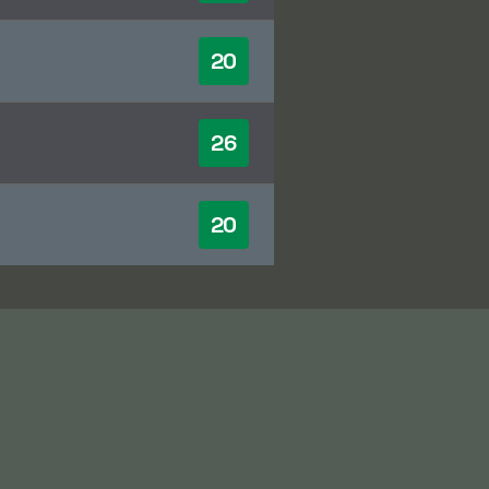
20
26
20