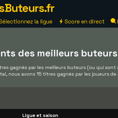
sButeurs.fr
Sélectionnez la ligue
Score en direct
nts des meilleurs buteur
titres gagnés par les meilleurs buteurs (ou qui sont
al, nous avons 15 titres gagnés par les joueurs de
Ligue et saison