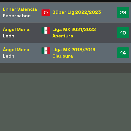
Enner Valencia
Süper Lig 2022/2023
29
Fenerbahce
Ángel Mena
Liga MX 2021/2022
10
León
Apertura
Ángel Mena
Liga MX 2018/2019
14
León
Clausura