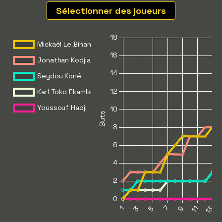
Sélectionner des joueurs