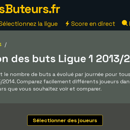
sButeurs.fr
Sélectionnez la ligue
Score en direct
/
4
on des buts Ligue 1 2013/2
 le nombre de buts a évolué par journée pour tous 
3/2014. Comparez facilement différents joueurs dan
urs que vous souhaitez voir et comparer.
Sélectionner des joueurs