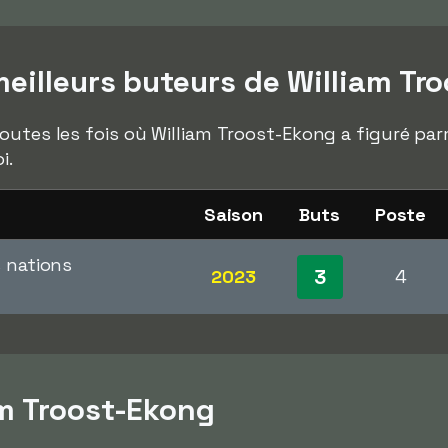
eilleurs buteurs de William Tr
outes les fois où William Troost-Ekong a figuré par
i.
Saison
Buts
Poste
 nations
3
2023
4
m Troost-Ekong