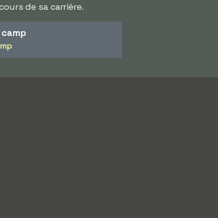
cours de sa carrière.
n camp
amp