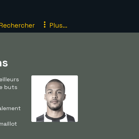
Rechercher
Plus...
ns
illeurs
de buts
palement
maillot