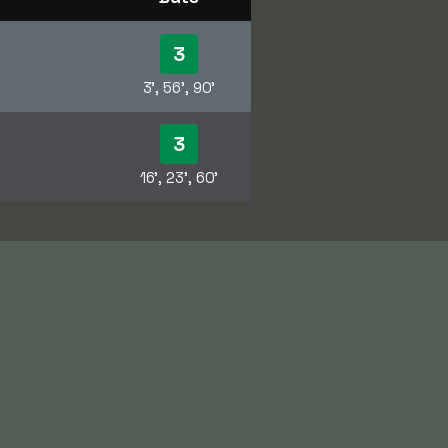
3
3', 56', 90'
3
16', 23', 60'