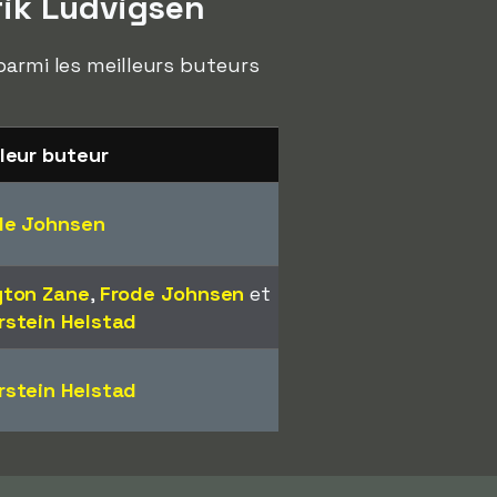
rik Ludvigsen
parmi les meilleurs buteurs
leur buteur
de Johnsen
yton Zane
,
Frode Johnsen
et
rstein Helstad
rstein Helstad