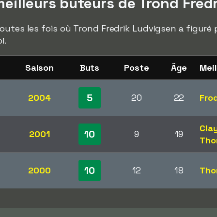
eilleurs buteurs de Trond Fred
outes les fois où Trond Fredrik Ludvigsen a figuré 
i.
Saison
Buts
Poste
Âge
Meil
5
2004
20
22
Fro
Cla
10
2001
9
19
Tho
10
2000
12
18
Tho