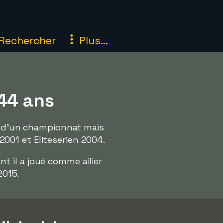
Rechercher
Plus...
 44 ans
ur d'un championnat mais
 2001 et Eliteserien 2004.
nt il a joué comme ailier
2015.