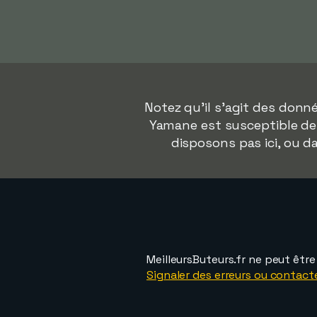
Notez qu'il s'agit des don
Yamane est susceptible de 
disposons pas ici, ou 
MeilleursButeurs.fr ne peut êtr
Signaler des erreurs ou contact