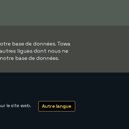
notre base de données. Towa
'autres ligues dont nous ne
 notre base de données.
ur le site web.
Autre langue