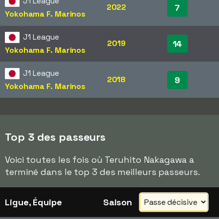
J1 League
2022
7
Yokohama F. Marinos
J1 League
2019
14
Yokohama F. Marinos
J1 League
2018
9
Yokohama F. Marinos
Top 3 des passeurs
Voici toutes les fois où Teruhito Nakagawa a
terminé dans le top 3 des meilleurs passeurs.
Ligue, Équipe
Saison