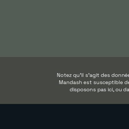
Notez qu'il s'agit des donn
Mandash est susceptible de 
disposons pas ici, ou 