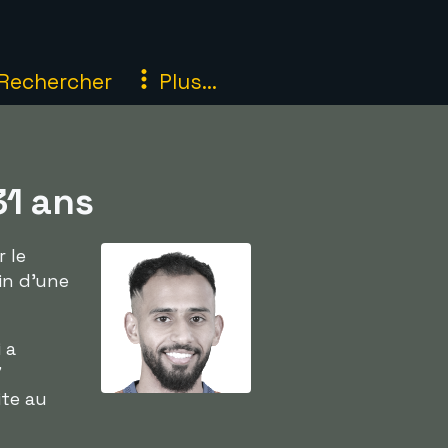
Rechercher
Plus...
31 ans
 le
fin d'une
 a
7
ite au