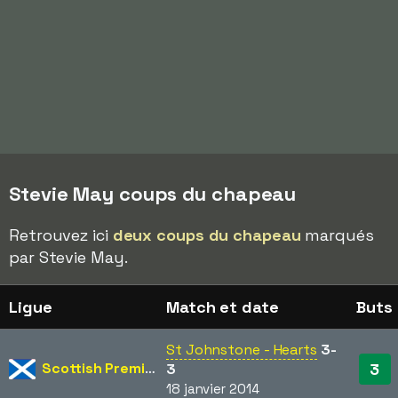
Stevie May coups du chapeau
Retrouvez ici
deux coups du chapeau
marqués
par Stevie May.
Ligue
Match et date
Buts
St Johnstone - Hearts
3-
Scottish Premiership
3
3
18 janvier 2014