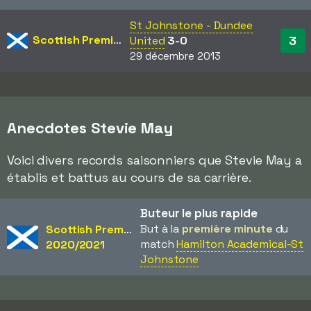
St Johnstone - Dundee
Scottish Premiership
3
United
3-0
29 décembre 2013
Anecdotes Stevie May
Voici divers records saisonniers que Stevie May a
établis et battus au cours de sa carrière.
Buteur le plus rapide
But à la
première minute
du
Scottish Premiership
match
Hamilton Academical-St
2020/2021
Johnstone