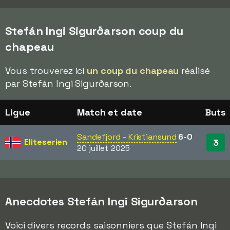
Stefán Ingi Sigurðarson coup du
chapeau
Vous trouverez ici
un coup du chapeau
réalisé
par Stefán Ingi Sigurðarson.
Ligue
Match et date
Buts
Sandefjord - Kristiansund
6-0
Eliteserien
3
20 juillet 2025
Anecdotes Stefán Ingi Sigurðarson
Voici divers records saisonniers que Stefán Ingi