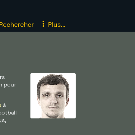
Rechercher
Plus...
rs
n pour
s
à
ootball
ys,