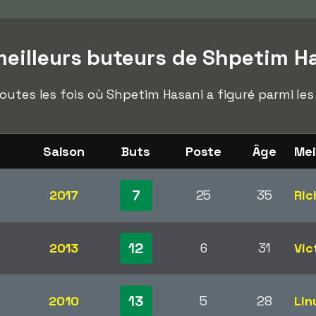
eilleurs buteurs de Shpetim H
outes les fois où Shpetim Hasani a figuré parmi les
Saison
Buts
Poste
Âge
Mei
7
2017
25
35
Ric
12
2013
6
31
Vic
13
2010
5
28
Lin