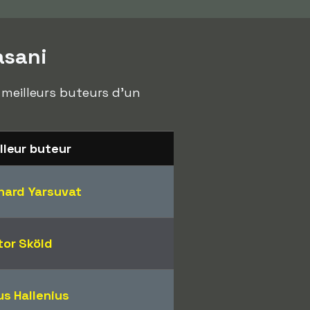
asani
 meilleurs buteurs d'un
lleur buteur
hard Yarsuvat
tor Sköld
us Hallenius