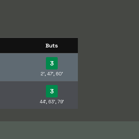
Buts
3
2', 47', 60'
3
44', 63', 79'