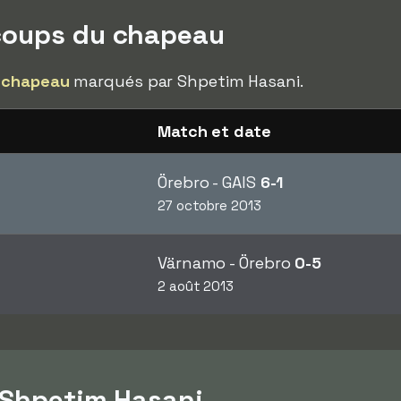
coups du chapeau
 chapeau
marqués par Shpetim Hasani.
Match et date
Örebro - GAIS
6-1
27 octobre 2013
Värnamo - Örebro
0-5
2 août 2013
 Shpetim Hasani