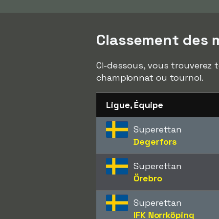
Classement des m
Ci-dessous, vous trouverez t
championnat ou tournoi.
Ligue, Équipe
Superettan
Degerfors
Superettan
Örebro
Superettan
IFK Norrköping