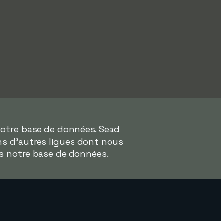
notre base de données. Sead
ans d'autres ligues dont nous
ns notre base de données.