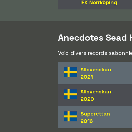
IFK Norrköping
Anecdotes Sead 
Voici divers records saisonni
Allsvenskan
2021
Allsvenskan
2020
Superettan
2016