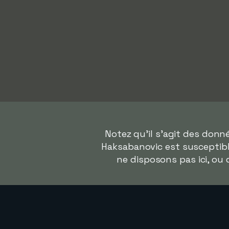
Notez qu'il s'agit des don
Haksabanovic est susceptible
ne disposons pas ici, ou