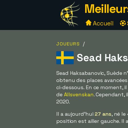
Meilleur
Accueil
/
JOUEURS
Sead Haks
Sead Haksabanovic, Suède n'a
obtenu des places avancées 
ci-dessous. En ce moment, il 
de
Allsvenskan
. Cependant, i
2020.
Il a aujourd'hui
27 ans
, né l
position est ailier gauche.