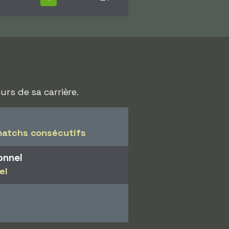
rs de sa carrière.
matchs consécutifs
onnel
el