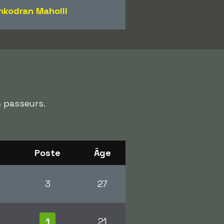
hkodran Maholli
s passeurs.
Poste
Âge
3
27
1
21