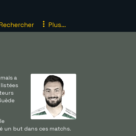
Rechercher
Plus...
 mais a
listées
uteurs
 Suède
le
qué un but dans ces matchs.