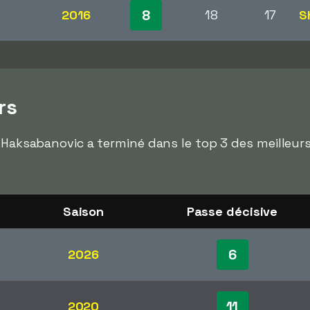
8
2016
18
17
S
rs
d Haksabanovic a terminé dans le top 3 des meilleur
Saison
Passe décisive
6
2026
11
2020