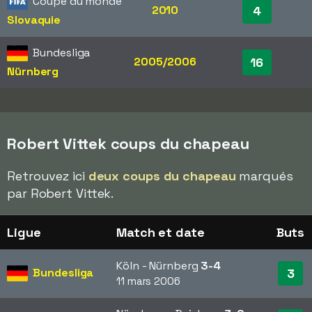
Coupe du monde
2010
4
Slovaquie
Bundesliga
2005/2006
16
Nürnberg
Robert Vittek coups du chapeau
Retrouvez ici
deux coups du chapeau
marqués
par Robert Vittek.
Ligue
Match et date
Buts
Köln - Nürnberg
3-4
Bundesliga
3
11 mars 2006