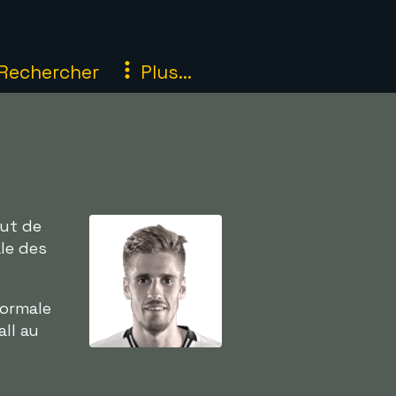
Rechercher
Plus...
but de
le des
normale
all au