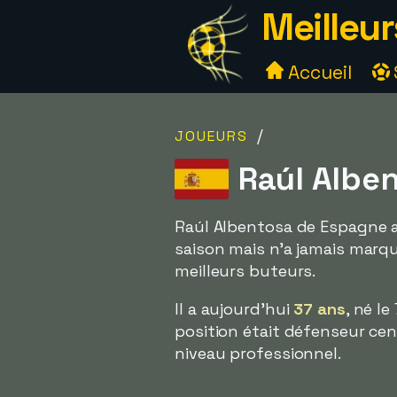
Meilleur
Accueil
/
JOUEURS
Raúl Alben
Raúl Albentosa de Espagne a 
saison mais n'a jamais marqu
meilleurs buteurs.
Il a aujourd'hui
37 ans
, né l
position était défenseur cent
niveau professionnel.