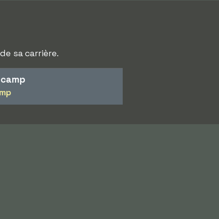
de sa carrière.
n camp
amp