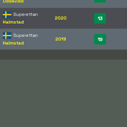
Oddevold
Superettan
2020
13
Halmstad
Superettan
2019
19
Halmstad