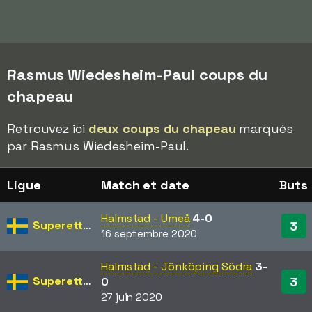
Rasmus Wiedesheim-Paul coups du
chapeau
Retrouvez ici
deux coups du chapeau
marqués
par Rasmus Wiedesheim-Paul.
Ligue
Match et date
Buts
Halmstad - Umeå
4-0
Superettan
3
16 septembre 2020
Halmstad - Jönköping Södra
3-
Superettan
3
0
27 juin 2020